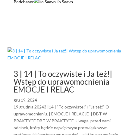
Podchaser
Jio Saavn
3 | 14 | To oczywiste i Ja też!|
Wstęp do uprawomocnienia
EMOCJE I RELAC
gru 19, 2024
19 grudnia 20243 |14 | "To oczywiste!" i "Ja też!" O
uprawomocnieniu. | EMOCJE I RELACJE | DBT W
PRAKTYCE DBT W PRAKTYCE Uwaga, przed nami
odcinek, który będzie największym prozwiązkowym
protipem, jaki możemy my wam dać – a który wy możecie