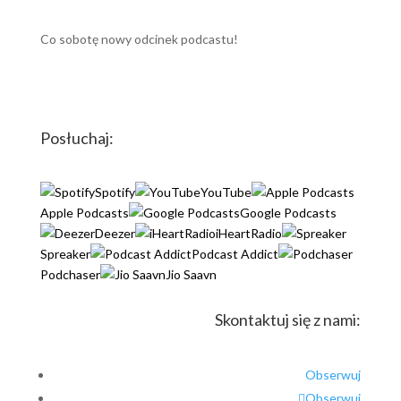
Co sobotę nowy odcinek podcastu!
Posłuchaj:
Spotify
YouTube
Apple Podcasts
Google Podcasts
Deezer
iHeartRadio
Spreaker
Podcast Addict
Podchaser
Jio Saavn
Skontaktuj się z nami:
Obserwuj
Obserwuj