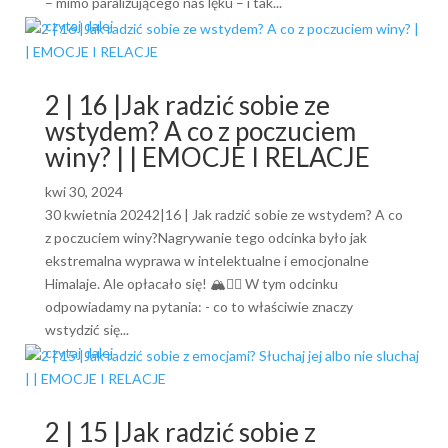
– mimo paraliżującego nas lęku – i tak...
czytaj dalej
2 | 16 |Jak radzić sobie ze
wstydem? A co z poczuciem
winy? | | EMOCJE I RELACJE
kwi 30, 2024
30 kwietnia 20242|16 | Jak radzić sobie ze wstydem? A co
z poczuciem winy?Nagrywanie tego odcinka było jak
ekstremalna wyprawa w intelektualne i emocjonalne
Himalaje. Ale opłacało się! 🏔️🧗‍♀️ W tym odcinku
odpowiadamy na pytania: - co to właściwie znaczy
wstydzić się...
czytaj dalej
2 | 15 |Jak radzić sobie z