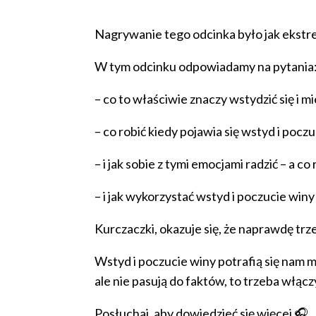
Nagrywanie tego odcinka było jak ekstrem
W tym odcinku odpowiadamy na pytania
– co to właściwie znaczy wstydzić się i m
– co robić kiedy pojawia się wstyd i pocz
– i jak sobie z tymi emocjami radzić – a 
– i jak wykorzystać wstyd i poczucie win
Kurczaczki, okazuje się, że naprawdę trz
Wstyd i poczucie winy potrafią się nam my
ale nie pasują do faktów, to trzeba włącz
Posłuchaj, aby dowiedzieć się więcej 🎧