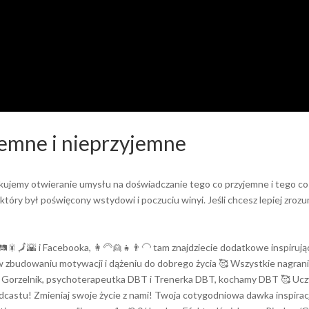
emne i nieprzyjemne
kujemy otwieranie umysłu na doświadczanie tego co przyjemne i tego co
óry był poświęcony wstydowi i poczuciu winyi. Jeśli chcesz lepiej zrozu
🗾🌇 i Facebooka, 👩‍🦳👱👧👨‍🦲 tam znajdziecie dodatkowe inspirujące
zbudowaniu motywacji i dążeniu do dobrego życia 🥰 Wszystkie nagrania i
 Gorzelnik, psychoterapeutka DBT i Trenerka DBT, kochamy DBT 🥰 Uczymy o
dcastu! Zmieniaj swoje życie z nami! Twoja cotygodniowa dawka inspirac