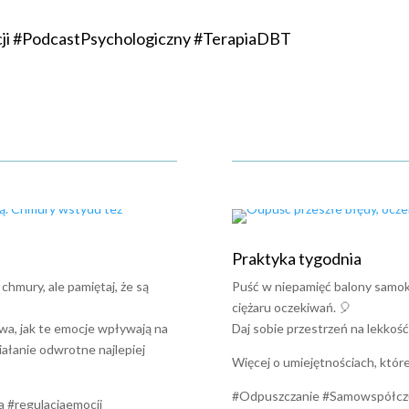
ji #PodcastPsychologiczny #TerapiaDBT
ści psychologiczne 🙂 DBT
Praktyka tygodnia
chmury, ale pamiętaj, że są
Puść w niepamięć balony samokry
ciężaru oczekiwań. 🎈
wa, jak te emocje wpływają na
Daj sobie przestrzeń na lekkość
ziałanie odwrotne najlepiej
Więcej o umiejętnościach, któr
#Odpuszczanie #Samowspółcz
 #regulacjaemocji