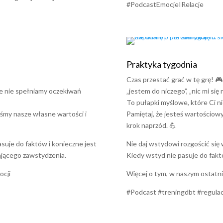
#PodcastEmocjeIRelacje
Praktyka tygodnia
Czas przestać grać w tę grę! 
 że nie spełniamy oczekiwań
„jestem do niczego”, „nic mi się 
To pułapki myślowe, które Ci ni
liśmy nasze własne wartości i
Pamiętaj, że jesteś wartościowy/
krok naprzód. 💪
asuje do faktów i konieczne jest
Nie daj wstydowi rozgościć się
ającego zawstydzenia.
Kiedy wstyd nie pasuje do fakt
ocji
Więcej o tym, w naszym ostat
#Podcast #treningdbt #regulac