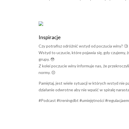
Inspiracje
Czy potrafisz odróżnić wstyd od poczucia winy? 🧐
Wstyd to uczucie, które pojawia się, gdy czujemy,
grupy. 😳
Z kolei poczucie winy informuje nas, że przekroczy
normy. 😔
Pamiętaj, jest wiele sytuacji w których wstyd nie p
działanie odwrotne aby nie wpaść w spiralę narast
#Podcast #treningdbt #umiejętności #regulacjaem