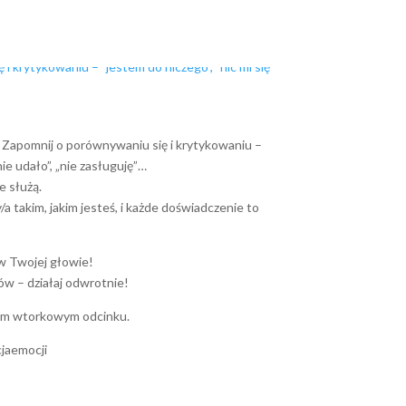
 Zapomnij o porównywaniu się i krytykowaniu –
nie udało”, „nie zasługuję”…
e służą.
a takim, jakim jesteś, i każde doświadczenie to
 w Twojej głowie!
ów – działaj odwrotnie!
nim wtorkowym odcinku.
jaemocji