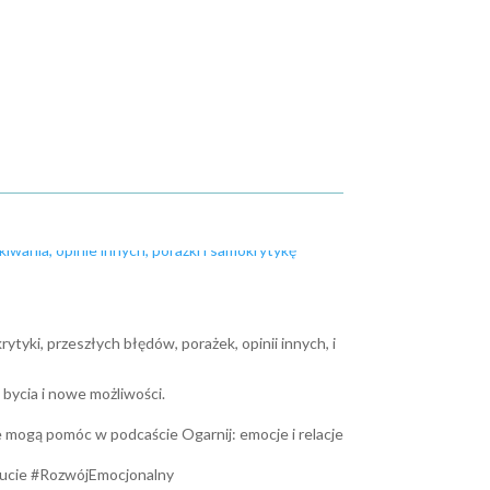
tyki, przeszłych błędów, porażek, opinii innych, i
 bycia i nowe możliwości.
e mogą pomóc w podcaście Ogarnij: emocje i relacje
ucie #RozwójEmocjonalny