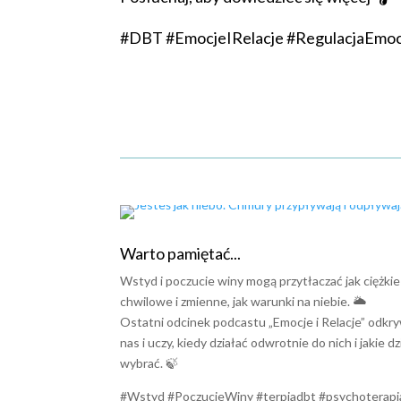
#DBT #EmocjeIRelacje #RegulacjaEmoc
Praktykuj z nami umiejętno
Warto pamiętać...
Wstyd i poczucie winy mogą przytłaczać jak ciężkie 
chwilowe i zmienne, jak warunki na niebie. 🌥️
Ostatni odcinek podcastu „Emocje i Relacje” odkry
nas i uczy, kiedy działać odwrotnie do nich i jakie d
wybrać. 🍃
#Wstyd #PoczucieWiny #terpiadbt #psychoterapia