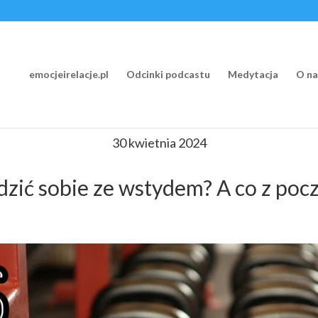
emocjeirelacje.pl
Odcinki podcastu
Medytacja
O na
30 kwietnia 2024
adzić sobie ze wstydem? A co z po