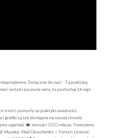
 nieprzyjemne. Dołączcie do nas! Tą praktyką
mieć wstyd i poczucie winy, to posłuchaj 16-ego
 treści: pomysły na praktyki uważności,
 grafiki są też dostępne na naszej stronie:
garniać 🌩️ emocje i 👨‍❤️‍💋‍👨 relacje. Pomożemy
ji! Muzyka: Vlad Gluschenko — Forest; License: