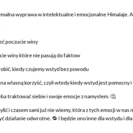
alna wyprawa w intelektualne i emocjonalne Himalaje. Ale o
:
ieć poczucie winy
ucie winy które nie pasują do faktow
co robić, kiedy czujemy wstyd bez powodu
y na własną korzyść, czyli wtedy kiedy wstyd jest pomocny 
eba traktować siebie i swoje emocje z namysłem. 🤔
lić i czasem sami już nie wiemy, która z tych emocji w nas n
yć działanie odwrotne. 🔁 I będzie ono inne dla wstydu i dl