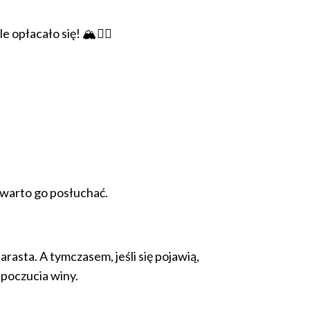
płacało się! 🏔️🧗‍♀️
i warto go posłuchać.
arasta. A tymczasem, jeśli się pojawią,
a poczucia winy.