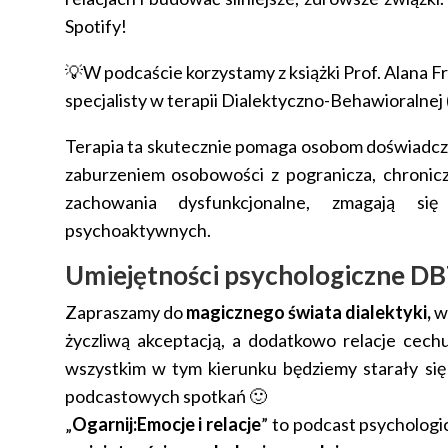
Spotify!
💡W podcaście korzystamy z książki Prof. Alana F
specjalisty w terapii Dialektyczno-Behawioralnej
Terapia ta skutecznie pomaga osobom doświadczaj
zaburzeniem osobowości z pogranicza, chronicz
zachowania dysfunkcjonalne, zmagają s
psychoaktywnych.
Umiejętności psychologiczne DBT
Zapraszamy do
magicznego świata dialektyki,
w 
życzliwą akceptacją, a dodatkowo relacje cechu
wszystkim w tym kierunku będziemy starały się
podcastowych spotkań 🙂
„
Ogarnij:Emocje i relacje
” to podcast psycholog