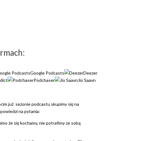
ormach:
Google Podcasts
Deezer
dict
Podchaser
Jio Saavn
zecim już sezonie podcastu skupimy się na
dpowiedzi na pytania:
mimo że się kochamy, nie potrafimy ze sobą