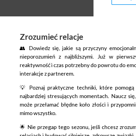
Zrozumieć relacje
👥 Dowiedz się, jakie są przyczyny emocjonal
nieporozumień z najbliższymi. Już w pierws
reaktywność i czas potrzebny do powrotu do em
interakcje z partnerem.
💡 Poznaj praktyczne techniki, które pomogą
najbardziej stresujących momentach. Naucz się,
może przełamać błędne koło złości i przypomnie
mimo wszystko.
🌟 Nie przegap tego sezonu, jeśli chcesz zrozumi
relacjach i budować silniejsze, zdrowsze związk