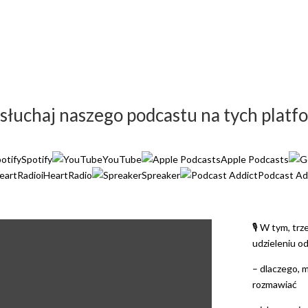
słuchaj naszego podcastu na tych platf
Spotify
YouTube
Apple Podcasts
iHeartRadio
Spreaker
Podcast Ad
🎙️ W tym, tr
udzieleniu o
– dlaczego, 
rozmawiać