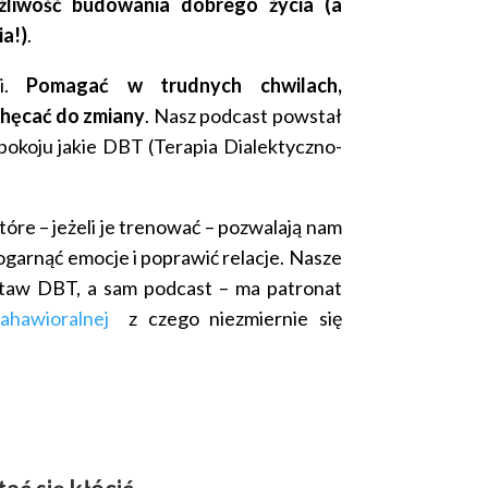
żliwość budowania dobrego życia (a
a!)
.
ci.
Pomagać w trudnych chwilach,
chęcać do zmiany
. Nasz podcast powstał
spokoju jakie DBT (Terapia Dialektyczno-
óre – jeżeli je trenować – pozwalają nam
 ogarnąć emocje i poprawić relacje. Nasze
staw DBT, a sam podcast – ma patronat
Bahawioralnej
z czego niezmiernie się