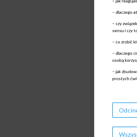
– jak reaguje
– dlaczego a
– czy związek
sensu i czy t
– co zrobić k
– dlaczego ci
osobą korzys
– jak zbudow
prostych ćwi
Odcin
Wszyst