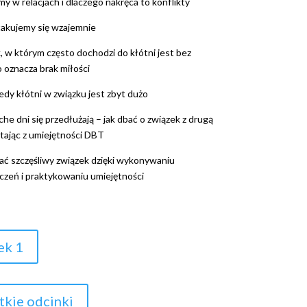
my w relacjach i dlaczego nakręca to konflikty
takujemy się wzajemnie
, w którym często dochodzi do kłótni jest bez
o oznacza brak miłości
iedy kłótni w związku jest zbyt dużo
che dni się przedłużają – jak dbać o związek z drugą
tając z umiejętności DBT
ać szczęśliwy związek dzięki wykonywaniu
czeń i praktykowaniu umiejętności
ek 1
kie odcinki