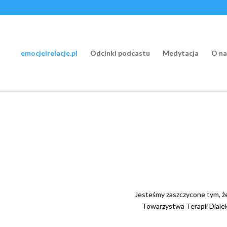
emocjeirelacje.pl
Odcinki podcastu
Medytacja
O na
Jesteśmy zaszczycone tym, ż
Towarzystwa Terapii Diale