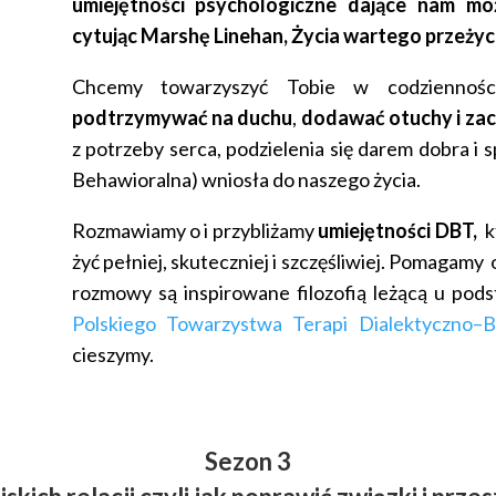
umiejętności psychologiczne dające nam mo
cytując Marshę Linehan, Życia wartego przeżyci
Chcemy towarzyszyć Tobie w codziennoś
podtrzymywać na duchu
,
dodawać otuchy i za
z potrzeby serca, podzielenia się darem dobra i 
Behawioralna) wniosła do naszego życia.
Rozmawiamy o i przybliżamy
umiejętności DBT,
kt
żyć pełniej, skuteczniej i szczęśliwiej. Pomagamy
rozmowy są inspirowane filozofią leżącą u pod
Polskiego Towarzystwa Terapi Dialektyczno–
cieszymy.
Sezon 3