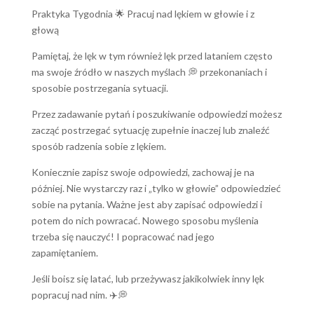
Praktyka Tygodnia 🌟 Pracuj nad lękiem w głowie i z
głową
Pamiętaj, że lęk w tym również lęk przed lataniem często
ma swoje źródło w naszych myślach 💭 przekonaniach i
sposobie postrzegania sytuacji.
Przez zadawanie pytań i poszukiwanie odpowiedzi możesz
zacząć postrzegać sytuację zupełnie inaczej lub znaleźć
sposób radzenia sobie z lękiem.
Koniecznie zapisz swoje odpowiedzi, zachowaj je na
później. Nie wystarczy raz i „tylko w głowie” odpowiedzieć
sobie na pytania. Ważne jest aby zapisać odpowiedzi i
potem do nich powracać. Nowego sposobu myślenia
trzeba się nauczyć! I popracować nad jego
zapamiętaniem.
Jeśli boisz się latać, lub przeżywasz jakikolwiek inny lęk
popracuj nad nim. ✈️💭