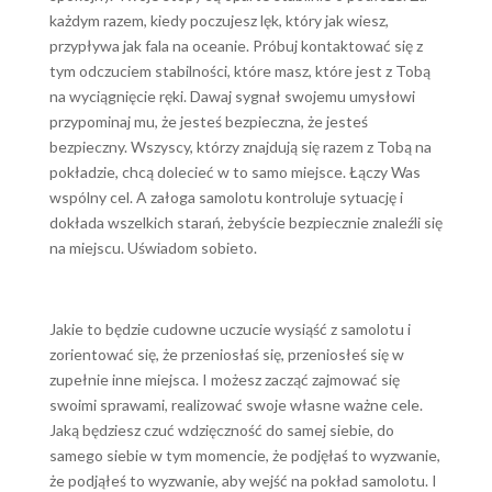
każdym razem, kiedy poczujesz lęk, który jak wiesz,
przypływa jak fala na oceanie. Próbuj kontaktować się z
tym odczuciem stabilności, które masz, które jest z Tobą
na wyciągnięcie ręki. Dawaj sygnał swojemu umysłowi
przypominaj mu, że jesteś bezpieczna, że jesteś
bezpieczny. Wszyscy, którzy znajdują się razem z Tobą na
pokładzie, chcą dolecieć w to samo miejsce. Łączy Was
wspólny cel. A załoga samolotu kontroluje sytuację i
dokłada wszelkich starań, żebyście bezpiecznie znaleźli się
na miejscu. Uświadom sobieto.
Jakie to będzie cudowne uczucie wysiąść z samolotu i
zorientować się, że przeniosłaś się, przeniosłeś się w
zupełnie inne miejsca. I możesz zacząć zajmować się
swoimi sprawami, realizować swoje własne ważne cele.
Jaką będziesz czuć wdzięczność do samej siebie, do
samego siebie w tym momencie, że podjęłaś to wyzwanie,
że podjąłeś to wyzwanie, aby wejść na pokład samolotu. I