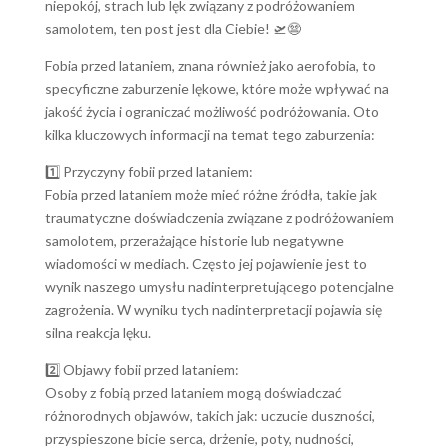
niepokój, strach lub lęk związany z podróżowaniem
samolotem, ten post jest dla Ciebie! 🛫😨
Fobia przed lataniem, znana również jako aerofobia, to
specyficzne zaburzenie lękowe, które może wpływać na
jakość życia i ograniczać możliwość podróżowania. Oto
kilka kluczowych informacji na temat tego zaburzenia:
1️⃣ Przyczyny fobii przed lataniem:
Fobia przed lataniem może mieć różne źródła, takie jak
traumatyczne doświadczenia związane z podróżowaniem
samolotem, przerażające historie lub negatywne
wiadomości w mediach. Często jej pojawienie jest to
wynik naszego umysłu nadinterpretującego potencjalne
zagrożenia. W wyniku tych nadinterpretacji pojawia się
silna reakcja lęku.
2️⃣ Objawy fobii przed lataniem:
Osoby z fobią przed lataniem mogą doświadczać
różnorodnych objawów, takich jak: uczucie duszności,
przyspieszone bicie serca, drżenie, poty, nudności,