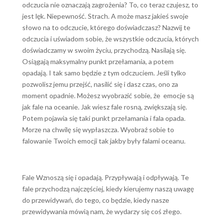
odczucia nie oznaczają zagrożenia? To, co teraz czujesz, to
jest lęk. Niepewność. Strach. A może masz jakieś swoje
słowo na to odczucie, którego doświadczasz? Nazwij te
odczucia i uświadom sobie, że wszystkie odczucia, których
doświadczamy w swoim życiu, przychodzą. Nasilają się.
Osiągają maksymalny punkt przełamania, a potem
opadają. I tak samo będzie z tym odczuciem. Jeśli tylko
pozwolisz jemu przejść, nasilić się i dasz czas, ono za
moment opadnie. Możesz wyobrazić sobie, że emocje są
jak fale na oceanie. Jak wiesz fale rosną, zwiększają się.
Potem pojawia się taki punkt przełamania i fala opada.
Morze na chwilę się wypłaszcza. Wyobraź sobie to
falowanie Twoich emocji tak jakby były falami oceanu.
Fale Wznoszą się i opadają. Przypływają i odpływają. Te
fale przychodzą najczęściej, kiedy kierujemy naszą uwagę
do przewidywań, do tego, co będzie, kiedy nasze
przewidywania mówią nam, że wydarzy się coś złego.