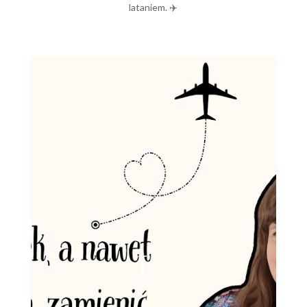
lataniem. ✈️