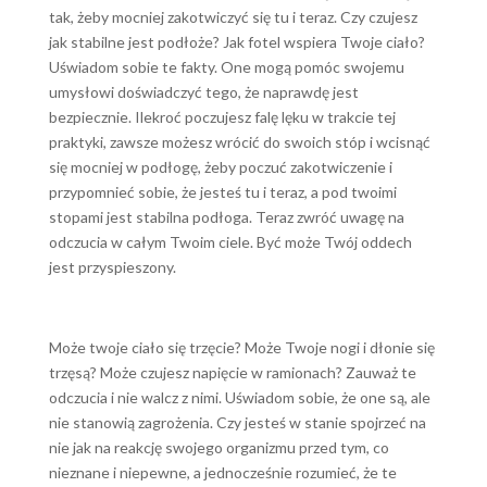
tak, żeby mocniej zakotwiczyć się tu i teraz. Czy czujesz
jak stabilne jest podłoże? Jak fotel wspiera Twoje ciało?
Uświadom sobie te fakty. One mogą pomóc swojemu
umysłowi doświadczyć tego, że naprawdę jest
bezpiecznie. Ilekroć poczujesz falę lęku w trakcie tej
praktyki, zawsze możesz wrócić do swoich stóp i wcisnąć
się mocniej w podłogę, żeby poczuć zakotwiczenie i
przypomnieć sobie, że jesteś tu i teraz, a pod twoimi
stopami jest stabilna podłoga. Teraz zwróć uwagę na
odczucia w całym Twoim ciele. Być może Twój oddech
jest przyspieszony.
Może twoje ciało się trzęcie? Może Twoje nogi i dłonie się
trzęsą? Może czujesz napięcie w ramionach? Zauważ te
odczucia i nie walcz z nimi. Uświadom sobie, że one są, ale
nie stanowią zagrożenia. Czy jesteś w stanie spojrzeć na
nie jak na reakcję swojego organizmu przed tym, co
nieznane i niepewne, a jednocześnie rozumieć, że te