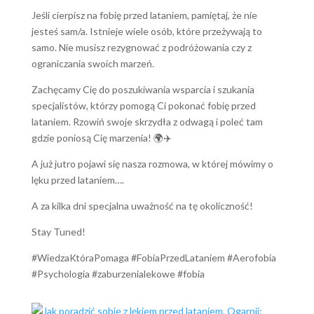
Jeśli cierpisz na fobię przed lataniem, pamiętaj, że nie
jesteś sam/a. Istnieje wiele osób, które przeżywają to
samo. Nie musisz rezygnować z podróżowania czy z
ograniczania swoich marzeń.
Zachęcamy Cię do poszukiwania wsparcia i szukania
specjalistów, którzy pomogą Ci pokonać fobię przed
lataniem. Rzowiń swoje skrzydła z odwagą i poleć tam
gdzie poniosą Cię marzenia! 🌍✈️
A już jutro pojawi się nasza rozmowa, w której mówimy o
lęku przed lataniem….
A za kilka dni specjalna uważność na tę okoliczność!
Stay Tuned!
#WiedzaKtóraPomaga #FobiaPrzedLataniem #Aerofobia
#Psychologia #zaburzenialekowe #fobia