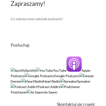
Zapraszamy!
Co sobotę nowy odcinek podcastu!
Posłuchaj:
Spotify
YouTube
Apple
Podcasts
Google Podcasts
Deezer
iHeartRadio
Spreaker
Podcast Addict
Podchaser
Jio Saavn
Skontaktuj się z nami: