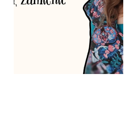
19| A co jeśli.... Jak lęk, a nawet
lęk przed lataniem, zamienić na
spokój zen! | EMOCJE I RELACJE
19| A co jeśli.... Jak lęk, a nawet lęk przed
lataniem, zamienić na spokój zen! | EMOCJE I
RELACJE