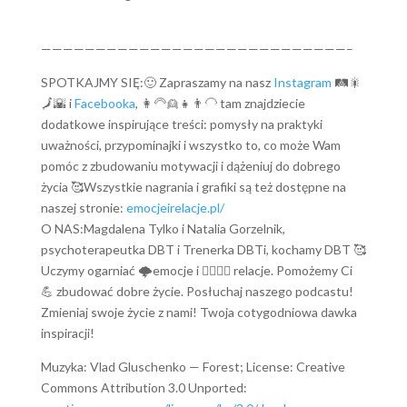
————————————————————————————–
SPOTKAJMY SIĘ:🙂 Zapraszamy na nasz
Instagram
🛤🎇
🗾🌇 i
Facebooka
, 👩‍🦳👱👧👨‍🦲 tam znajdziecie
dodatkowe inspirujące treści: pomysły na praktyki
uważności, przypominajki i wszystko to, co może Wam
pomóc z zbudowaniu motywacji i dążeniuj do dobrego
życia 🥰Wszystkie nagrania i grafiki są też dostępne na
naszej stronie:
emocjeirelacje.pl/
O NAS:Magdalena Tylko i Natalia Gorzelnik,
psychoterapeutka DBT i Trenerka DBTi, kochamy DBT 🥰
Uczymy ogarniać 🌩️emocje i 👨‍❤️‍💋‍👨 relacje. Pomożemy Ci
💪 zbudować dobre życie. Posłuchaj naszego podcastu!
Zmieniaj swoje życie z nami! Twoja cotygodniowa dawka
inspiracji!
Muzyka: Vlad Gluschenko — Forest; License: Creative
Commons Attribution 3.0 Unported: