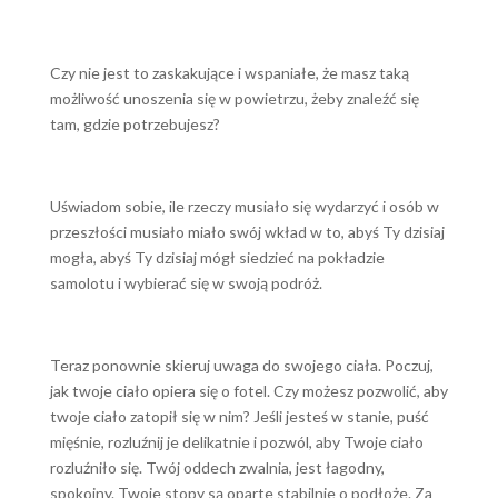
Czy nie jest to zaskakujące i wspaniałe, że masz taką
możliwość unoszenia się w powietrzu, żeby znaleźć się
tam, gdzie potrzebujesz?
Uświadom sobie, ile rzeczy musiało się wydarzyć i osób w
przeszłości musiało miało swój wkład w to, abyś Ty dzisiaj
mogła, abyś Ty dzisiaj mógł siedzieć na pokładzie
samolotu i wybierać się w swoją podróż.
Teraz ponownie skieruj uwaga do swojego ciała. Poczuj,
jak twoje ciało opiera się o fotel. Czy możesz pozwolić, aby
twoje ciało zatopił się w nim? Jeśli jesteś w stanie, puść
mięśnie, rozluźnij je delikatnie i pozwól, aby Twoje ciało
rozluźniło się. Twój oddech zwalnia, jest łagodny,
spokojny. Twoje stopy są oparte stabilnie o podłoże. Za