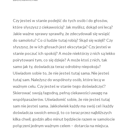
Czy jesteś w stanie podejść do tych osób i do głosów,
które słyszysz z ciekawością? Jak myślisz, dokąd oni lecą?
Jakie ważne sprawy sprawiły, że zdecydowali się wsiąść
do samolotu? Co ci ludzie tutaj robią? Skąd się wzięli? Czy
słyszysz, że w ich głosach jest ekscytacja? Czy jesteś w
stanie poczuć ich spokój? A może niektórzy z nich są lekko
poirytowani tym, co się dzieje? A może ktoś z nich, tak
samo jak ty, doświadcza teraz odrobiny niepokoju?
Uświadom sobie to, że nie jesteś tutaj sama. Nie jesteś
tutaj sam. Należysz do wspólnoty osób, które lecą w
ważnym celu. Czy jesteś w stanie tego doświadczyć?
Skierować swoją łagodną, pełną ciekawości uwagę na
współpasażerów. Uświadomić sobie, że nie jesteś tutaj
sam nie jesteś sama. Jakkolwiek każdy ma swój cel i każdy
doświadcza swoich emocji, to co teraz przez najbliższych
kilka chwil, godzin albo minut będziecie razem w samolocie
połączeni jednym ważnym celem – dotarcia na miejsca.